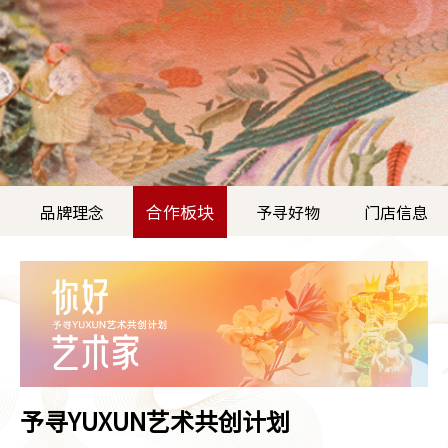
合作板块
品牌理念
予寻好物
门店信息
予寻YUXUN
艺术共创计划