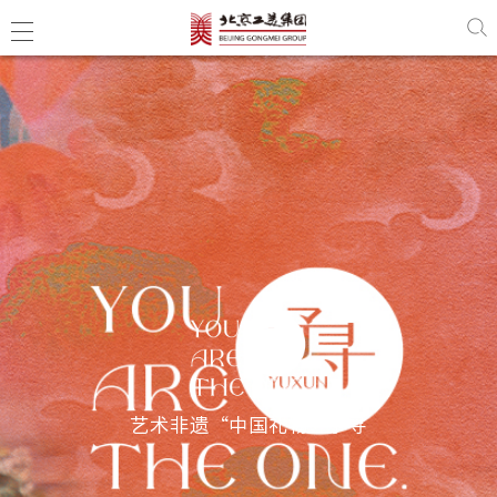
艺术非遗“中国礼物”予寻