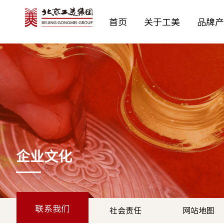
首页
关于工美
品牌产
公司简介
予寻YUXUN
新闻动态
公示通告
党建工作
纪检工作
最新招聘
价值理念
时尚控股
成员企业
预决算公开
工会之窗
监督举报
社会责任
工美邮箱
工美黄金
团青工作
工美邮箱(旧)
协会信息
工美文创
工美造办
行业协会
京
博
企业文化
联系我们
社会责任
网站地图