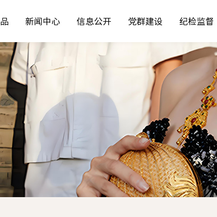
品
新闻中心
信息公开
党群建设
纪检监督
工美作
物馆
防伪查询
国首检测