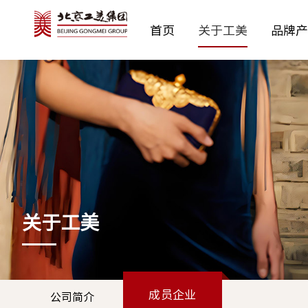
首页
关于工美
品牌产
公司简介
予寻YUXUN
新闻动态
公示通告
党建工作
纪检工作
最新招聘
价值理念
时尚控股
成员企业
预决算公开
工会之窗
监督举报
社会责任
工美邮箱
工美黄金
团青工作
工美邮箱(旧)
协会信息
工美文创
工美造办
行业协会
京
博
关于工美
成员企业
公司简介