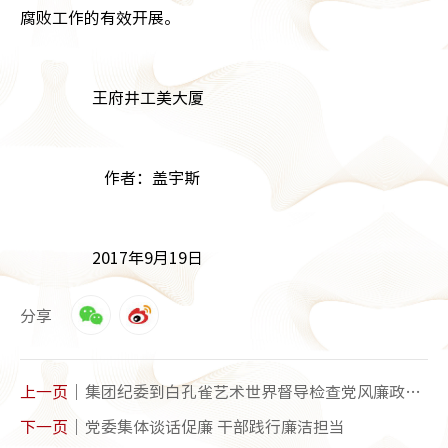
腐败工作的有效开展。
王府井工美大厦
作者：盖宇斯
2017年9月19日
分享
上一页
集团纪委到白孔雀艺术世界督导检查党风廉政建设工作落实情况
下一页
党委集体谈话促廉 干部践行廉洁担当