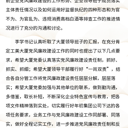
前企业党风廉政建设的工作形势、企业领导班子成员落实
主体责任情况以及如何运用好监督执纪的四种形态和为官
不为、为官乱为、违规消费高档白酒等排查工作的推进情
况进行了充分的沟通和讨论。
李学书记认真听取了大厦领导班子的汇报，在充分肯
定工美大厦党风廉政建设工作的同时也提出了以下几点要
求，希望大厦党委认真落实党风廉政建设责任制，抓好、
抓实、抓细；希望大厦领导干部履行好“一岗双责”，结
合各自分管工作将党风廉政建设责任层层分解，层层落
实；希望大厦党委加强与其他单位的联系，做到勤沟通，
多借鉴，取长补短，不断深化企业特色宣传与教育，把各
项文件精神落到实处，切实履行好年初集团公司下达的各
项任务要求，业务工作与党风廉政建设工作同部署、同落
实，做好全程记实工作，进一步推进党风廉政责任制和反