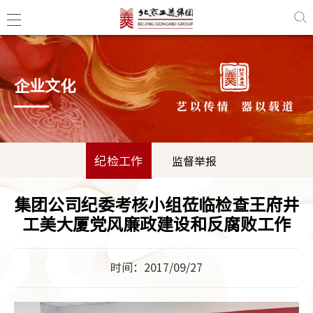
企业文化
纪检工作
监督举报
集团公司纪委考核小组莅临检查王府井
工美大厦党风廉政建设和反腐败工作
时间：2017/09/27