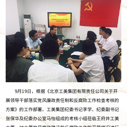
9月19日，根据《北京工美集团有限责任公司关于开
展领导干部落实党风廉政责任制和反腐败工作检查考核的
方案》的工作部署，工美集团纪委书记李学、纪委副书记
张保华及纪委办公室马怡组成的考核小组莅临王府井工美